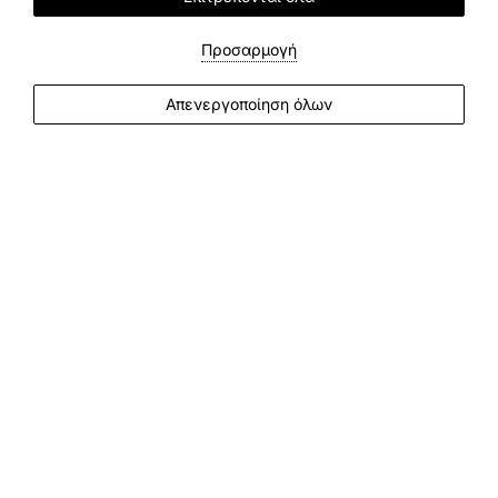
Προσαρμογή
ΕΞΕΡΕΥΝΗΣΤΕ ΠΕΡΙΣΣΟΤΕΡΑ
Απενεργοποίηση όλων
2
Άτομα
Τιμές & Διαθεσιμότητα
ΣΧΕΤΙΚΑ